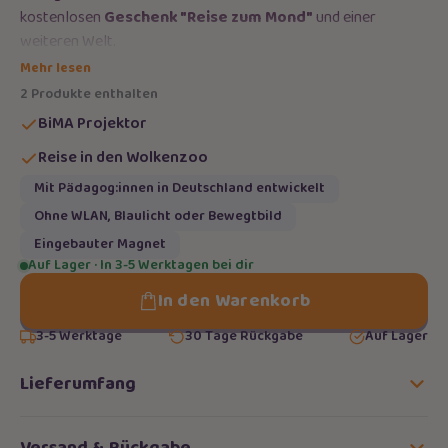
kostenlosen
Geschenk "Reise zum Mond"
und einer
weiteren Welt.
Mehr lesen
Taucht ein in die unendlichen Weiten des Mondes, schafft euch
2 Produkte enthalten
eine träumerische Umgebung im Kinderzimmer, oder überlegt
euch eure ganz eigene Geschichte im BiMAversum -
eurer
BiMA Projektor
Kreativität sind dabei keine Grenzen gesetzt.
Reise in den Wolkenzoo
Mit Pädagog:innen in Deutschland entwickelt
Ohne WLAN, Blaulicht oder Bewegtbild
Eingebauter Magnet
Auf Lager · In 3-5 Werktagen bei dir
In den Warenkorb
3-5 Werktage
30 Tage Rückgabe
Auf Lager
Lieferumfang
Versand & Rückgabe