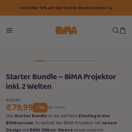
Jetzt über 10% auf das Starter-Bundle sichern!
Starter Bundle – BiMA Projektor
inkl. 2 Welten
€89,99
€79,99
-11%
Inkl. MwSt.
Das
Starter Bundle
ist der perfekte
Einstieg in das
BiMAversum
. Es enthält den BiMA Projektor mit
neuem
Design
und
BiMA Silikon-Sleeve
sowie unserem