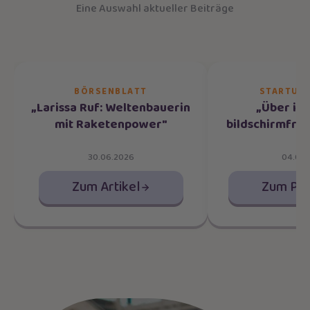
Eine Auswahl aktueller Beiträge
BÖRSENBLATT
STARTUP 
„Larissa Ruf: Weltenbauerin
„Über im
mit Raketenpower"
bildschirmfrei
30.06.2026
04.09.
Zum Artikel
Zum Po