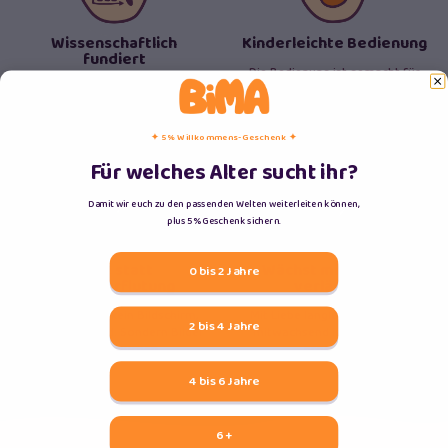
Wissenschaftlich
Kinderleichte Bedienung
fundiert
Die Bedienung ist gemacht für
Unsere visuellen Bildwelten
kleine Hände und große Augen.
wurden gemeinsam mit
Pädagog:innen entwickelt.
✦ 5% Willkommens-Geschenk ✦
Für welches Alter sucht ihr?
Damit wir euch zu den passenden Welten weiterleiten können,
plus 5% Geschenk sichern.
Ruhe statt
Wächst mit & bleibt
0 bis 2 Jahre
Reizüberflutung
verlässlich
Kein Blaulicht, kein Bildschirm,
Mit Liebe langlebig, sicher und
2 bis 4 Jahre
kein Bewegtbild. Sondern Bilder
mitwachsend in Deutschland
zum Eintauchen.
produziert
4 bis 6 Jahre
6 +