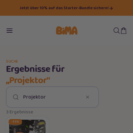
Jetzt über 10% auf das Starter-Bundle sichern!
SUCHE
Ergebnisse für
„Projektor"
Suchen
3 Ergebnisse
-11%