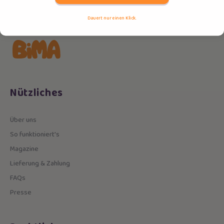
Dauert nur einen Klick.
Nützliches
Über uns
So funktioniert's
Magazine
Lieferung & Zahlung
FAQs
Presse