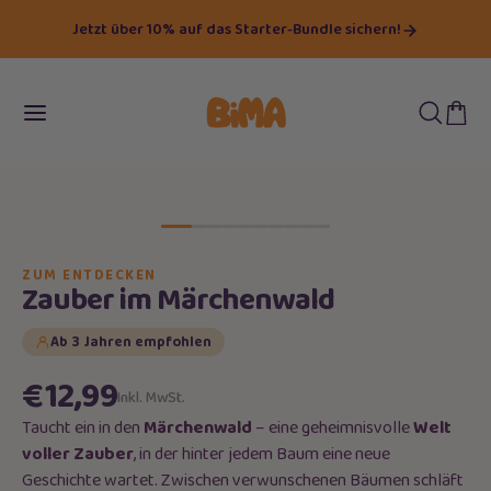
Jetzt über 10% auf das Starter-Bundle sichern!
ZUM ENTDECKEN
Zauber im Märchenwald
Ab 3 Jahren empfohlen
€12,99
Inkl. MwSt.
Taucht ein in den
Märchenwald
– eine geheimnisvolle
Welt
voller Zauber
, in der hinter jedem Baum eine neue
Geschichte wartet. Zwischen verwunschenen Bäumen schläft