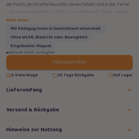
ein Fuchs, ein Drache bewacht seinen Schatz und in der Ferne
ragt ein märchenhaftes Schloss aus dem Wald. Ritter ziehen
durch das Dickicht und überall gibt es kleine
magische
Mehr lesen
Überraschungen
zu entdecken.
Mit Pädagog:innen in Deutschland entwickelt
Ohne WLAN, Blaulicht oder Bewegtbild
Eingebauter Magnet
So entsteht ein spielerischer Mix aus Fantasie, Erzählen und
Aktuell nicht verfügbar
Entdecken, der Kinder dazu einlädt,
in magische Welten
einzutauchen
.
Informiere Mich!
3-5 Werktage
30 Tage Rückgabe
Auf Lager
Lieferumfang
Versand & Rückgabe
Hinweise zur Nutzung